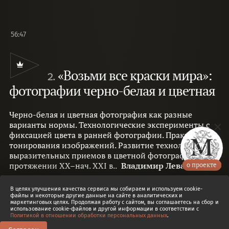
56:47
«Возьми все краски мира»:
2.
фотографии черно-белая и цветная
Черно-белая и цветная фотография как разные
варианты нормы. Технологические эксперименты с
фиксацией цвета в ранней фотографии. Практика
тонирования изображений. Развитие технологий и
выразительных приемов в цветной фотографии на
протяжении ХХ–нач. XXI в..
Владимир Левашов
о проекте
Входит в подборки :
Курсы по искусству фотографии
Ещё 1
В целях улучшения качества сервиса мы собираем и используем cookie-
файлы и некоторые другие данные на сайте в аналитических и
маркетинговых целях. Продолжая работу с сайтом, вы соглашаетесь на сбор и
использование cookie-файлов и другой информации в соответствии с
Политикой в отношении обработки персональных данных
.