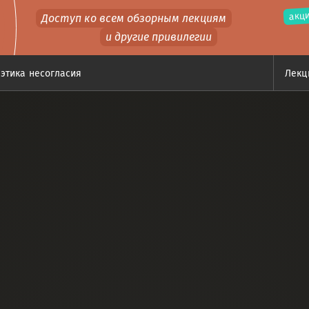
акци
Доступ ко всем обзорным лекциям
и другие привилегии
этика несогласия
Лек