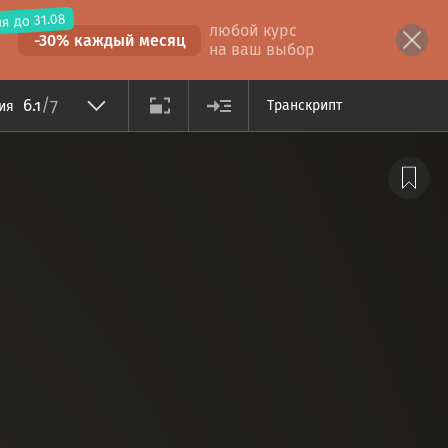
я до 31.08
любой курс
-30% каждый месяц
на ваш выбор
/7
6.1
Транскрипт
ция