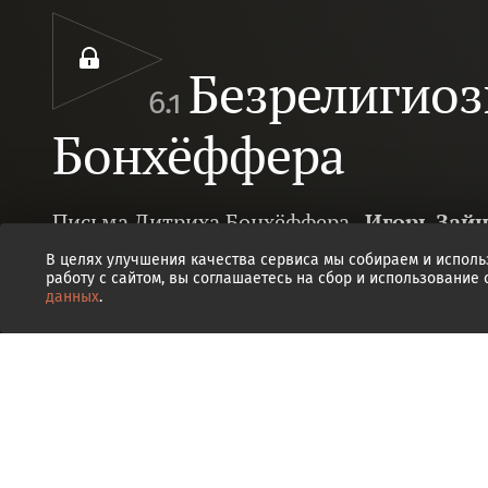
Безрелигиоз
6.1
Бонхёффера
Письма Дитриха Бонхёффера.
Игорь Зай
В целях улучшения качества сервиса мы собираем и исполь
работу с сайтом, вы соглашаетесь на сбор и использование
данных
.
0
0
Транскрипт