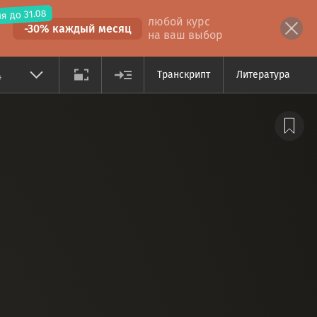
я до 31.08
любой курс
-30% каждый месяц
на ваш выбор
4
Транскрипт
Литература