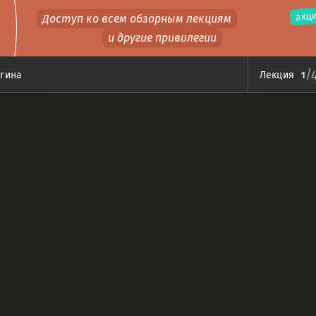
акци
Доступ ко всем обзорным лекциям
и другие привилегии
/
1
гина
Лекция