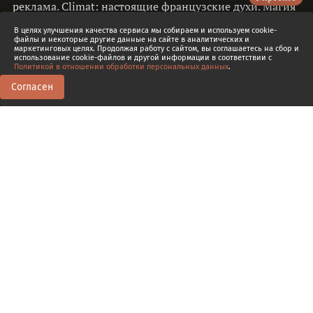
реклама. Climat: настоящие французские духи. Магия
Climat. Opium: революция в
В целях улучшения качества сервиса мы собираем и используем cookie-
запахах.
Елена Охотникова
файлы и некоторые другие данные на сайте в аналитических и
маркетинговых целях. Продолжая работу с сайтом, вы соглашаетесь на сбор и
использование cookie-файлов и другой информации в соответствии с
Политикой в отношении обработки персональных данных
.
Согласен
0
0
Транскрипт
6.
Запах эпохи перемен. Вкусный
Fidji, знакомый Climat и скандальный
Opium
Конец 1960-х: новое поколение и
«вкусные» духи