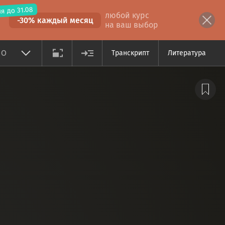
я до 31.08
любой курс
-30% каждый месяц
на ваш выбор
10
Транскрипт
Литература