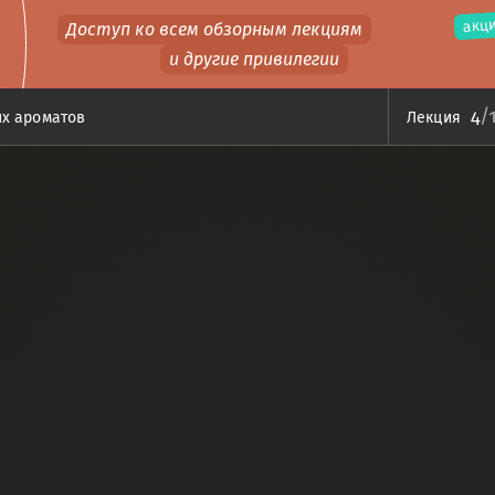
акци
Доступ ко всем обзорным лекциям
и другие привилегии
/
4
ых ароматов
Лекция