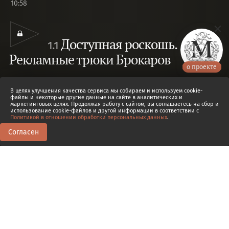
10:58
Доступная роскошь.
1.1
Рекламные трюки Брокаров
о проекте
Мыльный путь. Аромат для всех. Наборы-
В целях улучшения качества сервиса мы собираем и используем cookie-
сюрпризы.
Елена Охотникова
файлы и некоторые другие данные на сайте в аналитических и
маркетинговых целях. Продолжая работу с сайтом, вы соглашаетесь на сбор и
использование cookie-файлов и другой информации в соответствии с
Политикой в отношении обработки персональных данных
.
Согласен
0
0
Транскрипт
1.1
Доступная роскошь. Рекламные