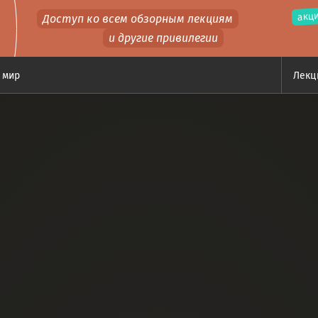
акци
Доступ ко всем обзорным лекциям
и другие привилегии
 мир
Лек