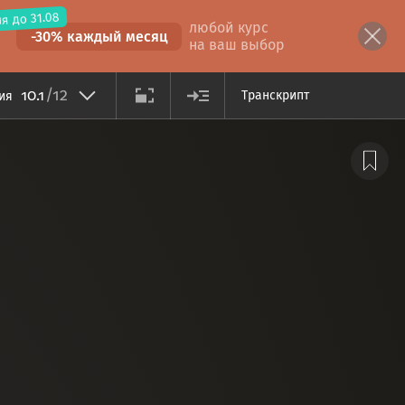
я до 31.08
любой курс
-30% каждый месяц
на ваш выбор
/12
10.1
Транскрипт
ция