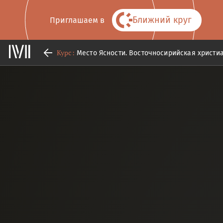
Ближний круг
Приглашаем в
Курс:
Место Ясности. Восточносирийская христи