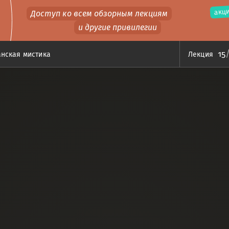
акци
Доступ ко всем обзорным лекциям
и другие привилегии
15
анская мистика
Лекция