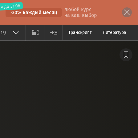
я до 31.08
любой курс
-30% каждый месяц
на ваш выбор
/19
Транскрипт
Литература