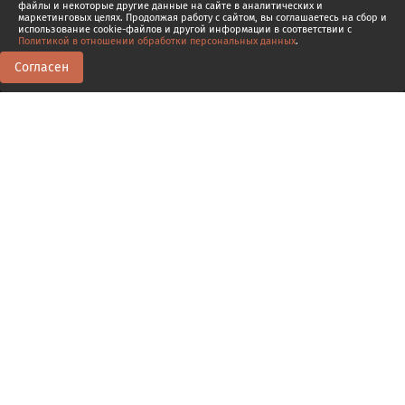
файлы и некоторые другие данные на сайте в аналитических и
маркетинговых целях. Продолжая работу с сайтом, вы соглашаетесь на сбор и
использование cookie-файлов и другой информации в соответствии с
Политикой в отношении обработки персональных данных
.
Согласен
0
0
Транскрипт
2.1
Соломенное чучело
В
о второй лекции я сформулировал три
фундаментальных понятия, на которых основана
современная дедуктивная логика – это понятие
логической формы языкового контекста, понятие
логического закона и понятие логического следования,
которое положено в основу критерия правильности
дедуктивного рассуждения.