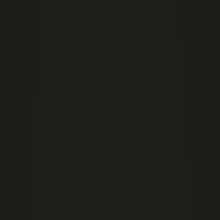
Построение формальной
семантики
Отношения между
множествами
Модельные схемы и оценка
категорических высказываний
Логическое следование и
логический закон
Распределенность терминов
Итоги