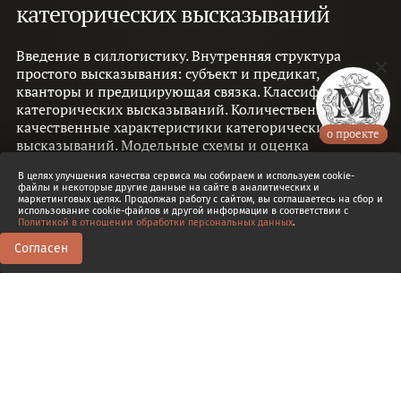
категорических высказываний
Введение в силлогистику. Внутренняя структура
простого высказывания: субъект и предикат,
кванторы и предицирующая связка. Классификация
категорических высказываний. Количественные и
качественные характеристики категорических
о проекте
высказываний. Модельные схемы и оценка
истинности и ложности категорических
В целях улучшения качества сервиса мы собираем и используем cookie-
высказываний.
Александр Беликов
файлы и некоторые другие данные на сайте в аналитических и
маркетинговых целях. Продолжая работу с сайтом, вы соглашаетесь на сбор и
использование cookie-файлов и другой информации в соответствии с
Политикой в отношении обработки персональных данных
.
Согласен
0
0
Доп. эпизод
7.1
Логический квадрат
11:08