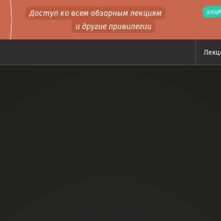
акци
Доступ ко всем обзорным лекциям
и другие привилегии
Лек