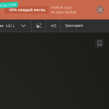
я до 31.08
любой курс
-30% каждый месяц
на ваш выбор
/4
1.2
Транскрипт
ция