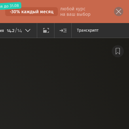
я до 31.08
любой курс
-30% каждый месяц
на ваш выбор
/14
14.2
Транскрипт
ция