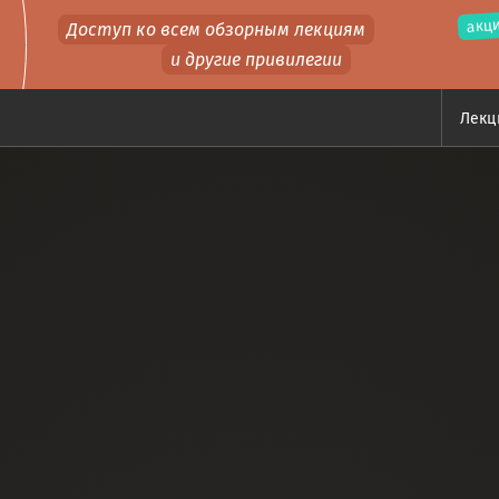
акци
Доступ ко всем обзорным лекциям
и другие привилегии
Лек