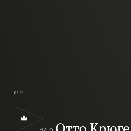
05:41
Отто Крюге
14.2