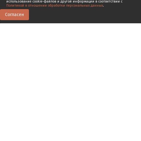
использование cookie-файлов и другой информации в соответствии с
Политикой в отношении обработки персональных данных
.
Согласен
0
0
Транскрипт
13.1
Аркадий Шофман, исследователь
Македонии
В
советское время крупнейшим, да и, по существу,
единственным отечественным историком,
изучавшим историю античной Македонии, был Аркадий
Семенович Шофман. В Казани его отлично помнят, и
множество мемуарных статей посвящено его
деятельности и воспоминаниям об этом человеке.