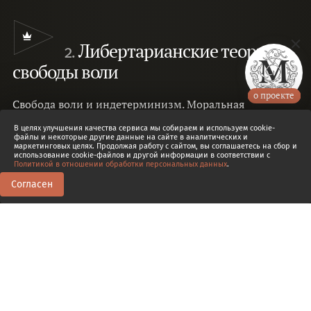
Либертарианские теории
2.
свободы воли
о проекте
Свобода воли и индетерминизм. Моральная
ответственность и выбор. Декарт, Кларк, Кейн. Агент и
В целях улучшения качества сервиса мы собираем и используем cookie-
событие. Цена либертарианства.
Артем Беседин
файлы и некоторые другие данные на сайте в аналитических и
маркетинговых целях. Продолжая работу с сайтом, вы соглашаетесь на сбор и
использование cookie-файлов и другой информации в соответствии с
Политикой в отношении обработки персональных данных
.
Согласен
0
0
Доп. эпизод
2.1
Три знания Творца. Молинистский взгляд на