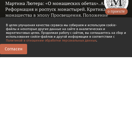
Мартина Лютера: «О монашеских обетах». Английская
Реформация и роспуск монастырей. Критика
о проекте
монашества в эпоху Просвещения. Положение
духовенства и монашества после Великой
В целях улучшения качества сервиса мы собираем и используем cookie-
французской революции.
Анастасия Паламарчук
файлы и некоторые другие данные на сайте в аналитических и
маркетинговых целях. Продолжая работу с сайтом, вы соглашаетесь на сбор и
использование cookie-файлов и другой информации в соответствии с
Политикой в отношении обработки персональных данных
.
Согласен
0
0
Транскрипт
12.
Реформация, век Просвещения и
революций: кризис посвященной Богу
жизни в Европе