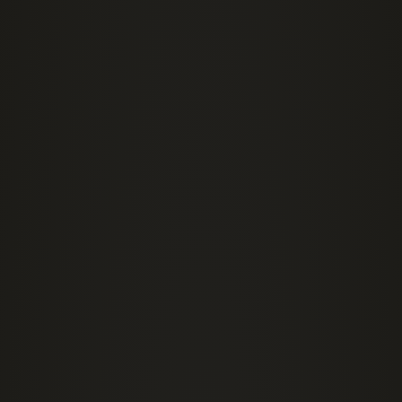
Религиозные войны и эпоха
Просвещения
Антиклерикализм Великой
французской революции
Просвещение в Германии