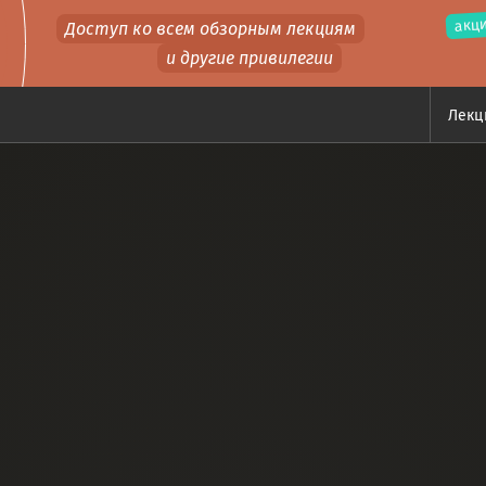
акци
Доступ ко всем обзорным лекциям
и другие привилегии
Лек