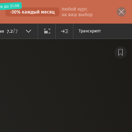
я до 31.08
любой курс
-30% каждый месяц
на ваш выбор
/7
7.2
Транскрипт
ция