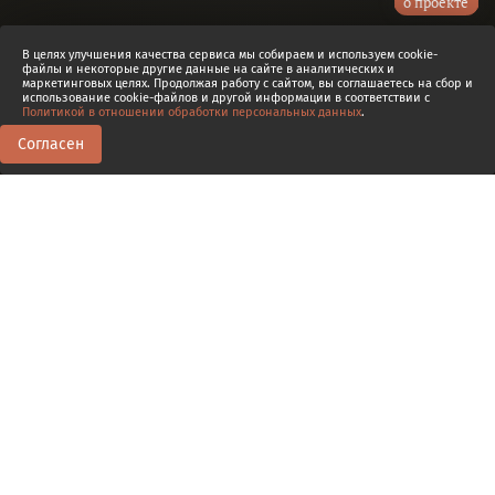
о проекте
Экономический двигатель миграции. Новый
В целях улучшения качества сервиса мы собираем и используем cookie-
Свет.
Олег Михин
файлы и некоторые другие данные на сайте в аналитических и
маркетинговых целях. Продолжая работу с сайтом, вы соглашаетесь на сбор и
использование cookie-файлов и другой информации в соответствии с
Политикой в отношении обработки персональных данных
.
Согласен
0
0
Транскрипт
6.1
Миграция. Плавильный котел
столетия
Д
обрый день, уважаемые слушатели! Мы продолжаем
разговор о первой глобализации. И сейчас я бы хотел
обратить внимание на проблему миграции, определившей