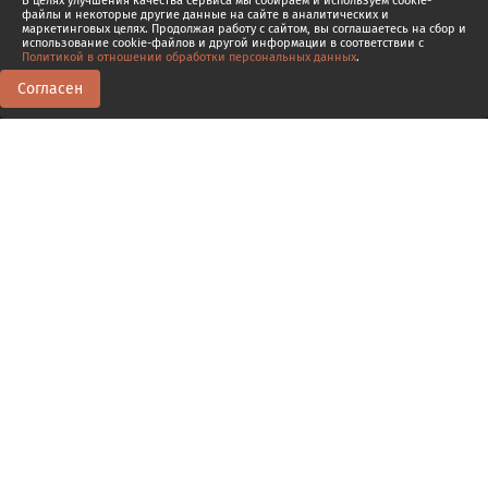
В целях улучшения качества сервиса мы собираем и используем cookie-
файлы и некоторые другие данные на сайте в аналитических и
маркетинговых целях. Продолжая работу с сайтом, вы соглашаетесь на сбор и
использование cookie-файлов и другой информации в соответствии с
Политикой в отношении обработки персональных данных
.
Согласен
1
1
Доп. эпизод
5.1
Как нельзя
04:12
Транскрипт
5.
Развитие самоценности