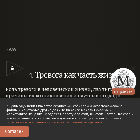
29:49
Тревога как часть жизни
1.
Роль тревоги в человеческой жизни, два типа тревоги,
о проекте
причины их возникновения и научный подход к
преодолению «тревоги
В целях улучшения качества сервиса мы собираем и используем cookie-
предвосхищения».
Елена Станковская
файлы и некоторые другие данные на сайте в аналитических и
маркетинговых целях. Продолжая работу с сайтом, вы соглашаетесь на сбор и
использование cookie-файлов и другой информации в соответствии с
Политикой в отношении обработки персональных данных
.
Согласен
2
0