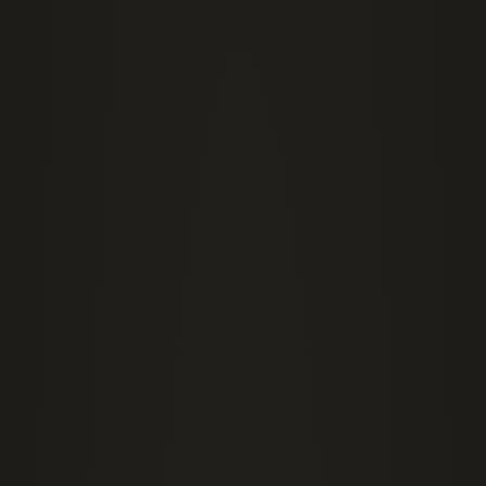
Восприятие и интерпретация
Спонтанные реакции
Лекарство от тревоги
предвосхищения