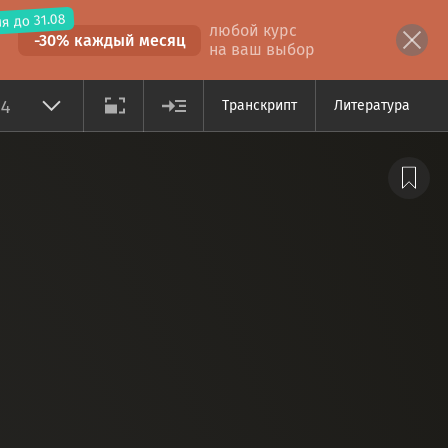
я до 31.08
любой курс
-30% каждый месяц
на ваш выбор
14
Транскрипт
Литература