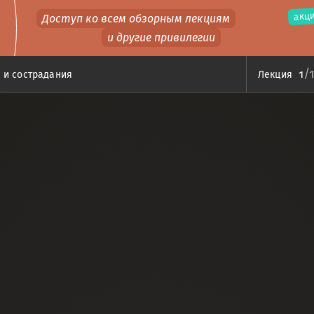
акци
Доступ ко всем обзорным лекциям
и другие привилегии
/
1
 и сострадания
Лекция