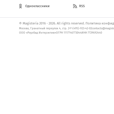
Одноклассники
RSS
© Magisteria 2016 - 2026. All rights reserved.
Политика конфид
Москва, Гранатный переулок 4, стр. 2
+7-(495)-923-42-02
contacts@magiste
ООО «Роузбад Интерэктив»
ОГРН 1117746773044
ИНН 7729692440